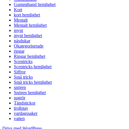
Gummiband hemlighet
Kort
kort hemlighet
Mentalt
Mentalt hemlighet
mynt
mynt hemlighet
näsdukar
Okategoriserade
ringar
Ringar hemlighet
Scentricks
Scentricks hemlighet
Siffror
Små tricks
Små tricks hemlighet
snören
Snören hemlighet
sugrör
Tändstickor
trollstav
vardagssaker
vatten
Drivs med WordPress