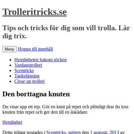
Trolleritricks.se
Tips och tricks för dig som vill trolla. Lär
dig trix.
Hoppa till innehåll
Meny
Hemligheten bakom tricken
Vardagstrolleri
Scentricks
Tankeläsning
Close up trolleri
Den borttagna knuten
Du visar upp ett rep. Gör en knut på repet och plötsligt drar du loss
knuten från repet och ger den till en åskådare.
Hemlighet
Detta inlägg postades i
Scentricks
,
snören
den
1 augusti, 2013
av