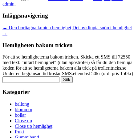
admin
.
Inläggsnavigering
←
Den borttagna knuten hemlighet
Det avklippta snöret hemlighet
→
Hemligheten bakom tricken
För att se hemligheterna bakom tricken. Skicka ett SMS till 72550
med text: "infart hemlighet" (utan apostrofer) så får du den hemliga
koden för att se hemligeterna bakom alla trick på trolleritricks.se
Under en begränsad tid kostar SMS:et endast 50kr (ord. pris 150kr)
Sök
efter:
Kategorier
ballong
blommor
bollar
Close up
Close up hemlighet
frukt
Gummiband